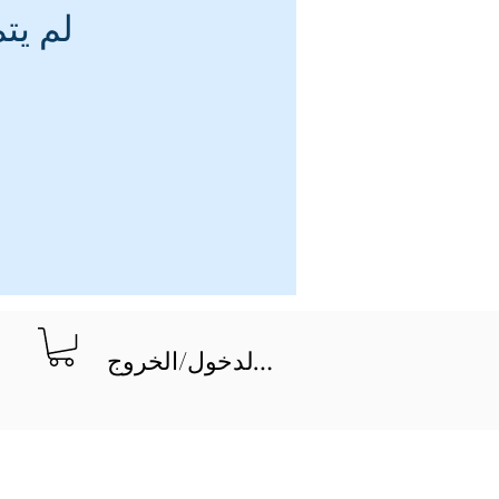
لم يت
تسجيل الدخول/الخروج