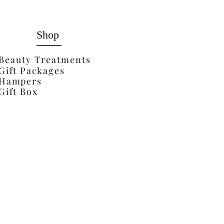
Shop
Beauty Treatments
Gift Packages
Hampers
Gift Box